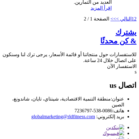
العديد من التمارين.
اقرأ المزيد
2
1
التالي >
>>
الصفحة 1 / 2
يشترك
& كن محدثًا
للاستفسارات حول منتجاتنا أو قائمة الأسعار، يرجى ترك لنا وسنكون
على اتصال خلال 24 ساعة.
الاستفسار الآن
s
اتصال
us
عنوان:
منطقة التنمية الاقتصادية، شينتاي، تايان، شاندونغ،
الصين
هاتف:
0086-538-7236797
بريد إلكتروني:
globalmarketing@rldfitness.com