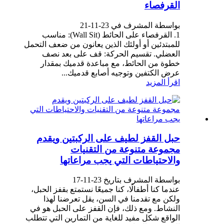
القرفصاء
بواسطة المشرف في 23-11-21
1. القرفصاء على الحائط (Wall Sit): مناسب
للمبتدئين أو أولئك الذين يعانون من ضعف التحمل
العضلي. تقسيم الحركة: قف على بعد نصف
خطوة من الحائط، مع مباعدة قدميك بمقدار
عرض الكتفين وتوجيه أصابع قدميك...
اقرأ المزيد
حبل القفز لطيف على الركبتين ويقدم
مجموعة متنوعة من التقنيات
والاحتياطات التي يجب مراعاتها
بواسطة المشرف بتاريخ 23-11-17
عندما كنا أطفالًا، كنا جميعًا نستمتع بقفز الحبل،
ولكن مع تقدمنا ​​في السن، يقل تعرضنا لهذا
النشاط. ومع ذلك، فإن القفز على الحبل هو في
الواقع شكل مفيد للغاية من التمارين التي تتطلب