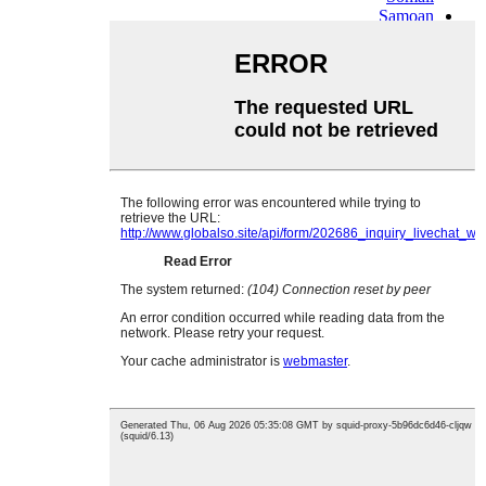
Samoan
Scots Gaelic
Shona
Sindhi
Sundanese
Swahili
Tajik
Tamil
Telugu
Thai
Ukrainian
Urdu
Uzbek
Vietnamese
Welsh
Xhosa
Yiddish
Yoruba
Zulu
Kinyarwanda
Tatar
Oriya
Turkmen
Uyghur