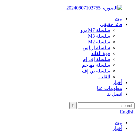
بيت
قائد حقيقي
سلسلة M7 برو
سلسلة M3
سلسلة M2
سلسلة آر إس
قوة القائد
سلسلة إف إم
سلسلة مهاجم
سلسلة بي إف
القلب
أخبار
معلومات عنا
اتصل بنا
English
بيت
أخبار