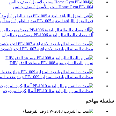
Home Gym PF-1004 سحب لأسفل / صف جالس
في المنزل اللياقة البدنية PF-1005 تمديد الظهر / أزمة آب
آلة معدات الصالة الرياضية PF-1006 مبعد/مقرب الورك
معدات الصالة الرياضية الاحترافية PF-1007 لتجعيد/تمديد الساق
تمرين الصالة الرياضية PF-1008 مساعد الذقن/DIP
معدات الصالة الرياضية المنزلية PF-1009 جهاز ضغط الساق/رفع الساق
معدات التمارين الرياضية PF-1010 آلة البكرة المزدوجة
سلسلة مهاجم